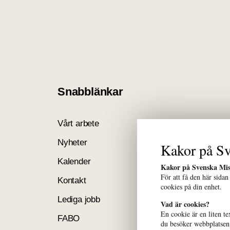
Snabblänkar
Vårt arbete
Vårt nätverk
Nyheter
Pressrum
Kakor på Sv
Kalender
Om oss
Kakor på Svenska Mis
För att få den här sidan
Kontakt
Klagomål
cookies på din enhet.
Lediga jobb
Lime-Portalen
Vad är cookies?
En cookie är en liten te
FABO
Om webbplatse
du besöker webbplatsen