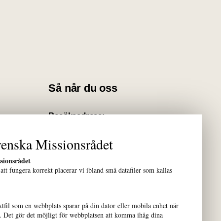
Så når du oss
Besöksadress:
Gustavslundsvägen 18
enska Missionsrådet
Alviks Torg
sionsrådet
Kontakta oss:
 att fungera korrekt placerar vi ibland små datafiler som kallas
08-453 68 80
fornamn.efternamn@smc.global
xtfil som en webbplats sparar på din dator eller mobila enhet när
n och
. Det gör det möjligt för webbplatsen att komma ihåg dina
Postadress: