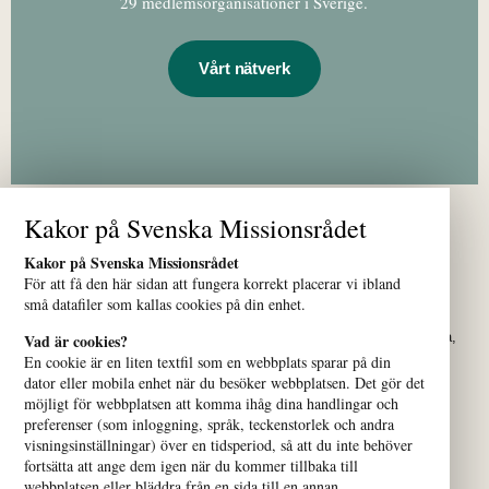
29 medlemsorganisationer i Sverige.
Vårt nätverk
Kakor på Svenska Missionsrådet
Kakor på Svenska Missionsrådet
För att få den här sidan att fungera korrekt placerar vi ibland
små datafiler som kallas cookies på din enhet.
Vi samlar kyrkor och organisationer som verkar för alla människors
lika värde över hela världen. Vårt nätverk bidrar till att bygga fredliga,
Vad är cookies?
jämlika och hållbara samhällen.
En cookie är en liten textfil som en webbplats sparar på din
dator eller mobila enhet när du besöker webbplatsen. Det gör det
möjligt för webbplatsen att komma ihåg dina handlingar och
preferenser (som inloggning, språk, teckenstorlek och andra
visningsinställningar) över en tidsperiod, så att du inte behöver
fortsätta att ange dem igen när du kommer tillbaka till
webbplatsen eller bläddra från en sida till en annan.