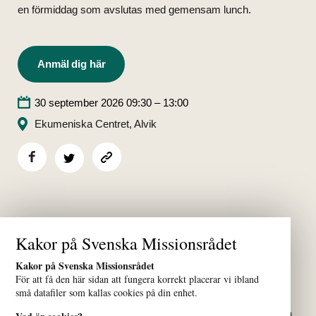
en förmiddag som avslutas med gemensam lunch.
Anmäl dig här
30 september 2026 09:30 – 13:00
Ekumeniska Centret, Alvik
Kakor på Svenska Missionsrådet
Kakor på Svenska Missionsrådet
För att få den här sidan att fungera korrekt placerar vi ibland
små datafiler som kallas cookies på din enhet.
Vi samlar kyrkor och organisationer som verkar för alla människors
lika värde över hela världen. Vårt nätverk bidrar till att bygga fredliga,