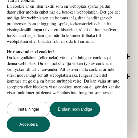
Vad är cookies?
jämlika och hållbara samhällen.
En cookie är en liten textfil som en webbplats sparar på din
dator eller mobila enhet när du besöker webbplatsen. Det gör det
möjligt för webbplatsen att komma ihåg dina handlingar och
preferenser (som inloggning, språk, teckenstorlek och andra
visningsinställningar) över en tidsperiod, så att du inte behöver
fortsätta att ange dem igen när du kommer tillbaka till
webbplatsen eller bläddra från en sida till en annan.
Hur använder vi cookies?
Snabblänkar
Du kan godkänna (eller neka) vår användning av cookies på
denna webbplats. Du kan också välja vilken typ av cookies du
samtycker till att vi använder. Att aktivera alla cookies är inte
strikt nödvändigt för att webbplatsen ska fungera men det
Så når du oss
kommer att ge dig en bättre surfupplevelse. Du kan välja att inte
acceptera eller blockera vissa cookies, men om du gör det kanske
vissa funktioner på denna webbplats inte fungerar som avsett.
© 2024 Svenska missionsrådet
Inställningar
Endast nödvändiga
Vi använder
cookies
för att ge
dig en bättre upplevelse.
Acceptera