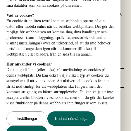
små datafiler som kallas cookies på din enhet.
Vi samlar kyrkor och organisationer som verkar för alla människors
lika värde över hela världen. Vårt nätverk bidrar till att bygga fredliga,
Vad är cookies?
jämlika och hållbara samhällen.
En cookie är en liten textfil som en webbplats sparar på din
dator eller mobila enhet när du besöker webbplatsen. Det gör det
möjligt för webbplatsen att komma ihåg dina handlingar och
preferenser (som inloggning, språk, teckenstorlek och andra
visningsinställningar) över en tidsperiod, så att du inte behöver
fortsätta att ange dem igen när du kommer tillbaka till
webbplatsen eller bläddra från en sida till en annan.
Hur använder vi cookies?
Snabblänkar
Du kan godkänna (eller neka) vår användning av cookies på
denna webbplats. Du kan också välja vilken typ av cookies du
samtycker till att vi använder. Att aktivera alla cookies är inte
strikt nödvändigt för att webbplatsen ska fungera men det
Så når du oss
kommer att ge dig en bättre surfupplevelse. Du kan välja att inte
acceptera eller blockera vissa cookies, men om du gör det kanske
vissa funktioner på denna webbplats inte fungerar som avsett.
© 2024 Svenska missionsrådet
Inställningar
Endast nödvändiga
Vi använder
cookies
för att ge