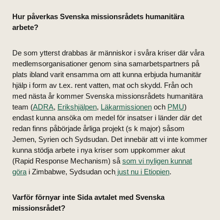
Hur påverkas Svenska missionsrådets humanitära
arbete?
De som ytterst drabbas är människor i svåra kriser där våra
medlemsorganisationer genom sina samarbetspartners på
plats ibland varit ensamma om att kunna erbjuda humanitär
hjälp i form av t.ex. rent vatten, mat och skydd. Från och
med nästa år kommer Svenska missionsrådets humanitära
team (
ADRA
,
Erikshjälpen
,
Läkarmissionen
och
PMU
)
endast kunna ansöka om medel för insatser i länder där det
redan finns påbörjade årliga projekt (s k major) såsom
Jemen, Syrien och Sydsudan. Det innebär att vi inte kommer
kunna stödja arbete i nya kriser som uppkommer akut
(Rapid Response Mechanism) så
som vi nyligen kunnat
göra
i Zimbabwe, Sydsudan och
just nu i Etiopien
.
Varför förnyar inte Sida avtalet med Svenska
missionsrådet?