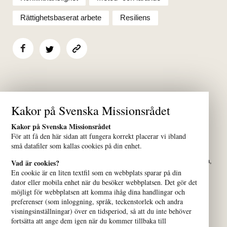
Rättighetsbaserat arbete
Resiliens
Kakor på Svenska Missionsrådet
Kakor på Svenska Missionsrådet
För att få den här sidan att fungera korrekt placerar vi ibland
små datafiler som kallas cookies på din enhet.
Vi samlar kyrkor och organisationer som verkar för alla människors
lika värde över hela världen. Vårt nätverk bidrar till att bygga fredliga,
Vad är cookies?
jämlika och hållbara samhällen.
En cookie är en liten textfil som en webbplats sparar på din
dator eller mobila enhet när du besöker webbplatsen. Det gör det
möjligt för webbplatsen att komma ihåg dina handlingar och
preferenser (som inloggning, språk, teckenstorlek och andra
visningsinställningar) över en tidsperiod, så att du inte behöver
fortsätta att ange dem igen när du kommer tillbaka till