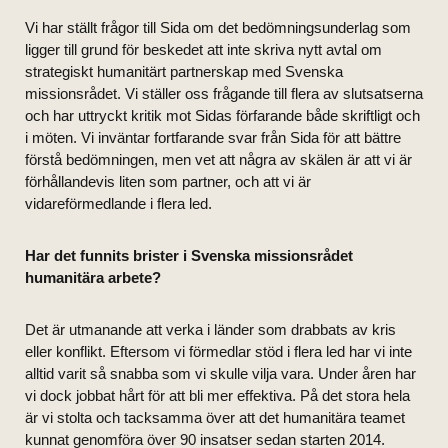
Vi har ställt frågor till Sida om det bedömningsunderlag som
ligger till grund för beskedet att inte skriva nytt avtal om
strategiskt humanitärt partnerskap med Svenska
missionsrådet. Vi ställer oss frågande till flera av slutsatserna
och har uttryckt kritik mot Sidas förfarande både skriftligt och
i möten. Vi inväntar fortfarande svar från Sida för att bättre
förstå bedömningen, men vet att några av skälen är att vi är
förhållandevis liten som partner, och att vi är
vidareförmedlande i flera led.
Har det funnits brister i Svenska missionsrådet
humanitära arbete?
Det är utmanande att verka i länder som drabbats av kris
eller konflikt. Eftersom vi förmedlar stöd i flera led har vi inte
alltid varit så snabba som vi skulle vilja vara. Under åren har
vi dock jobbat hårt för att bli mer effektiva. På det stora hela
är vi stolta och tacksamma över att det humanitära teamet
kunnat genomföra över 90 insatser sedan starten 2014.